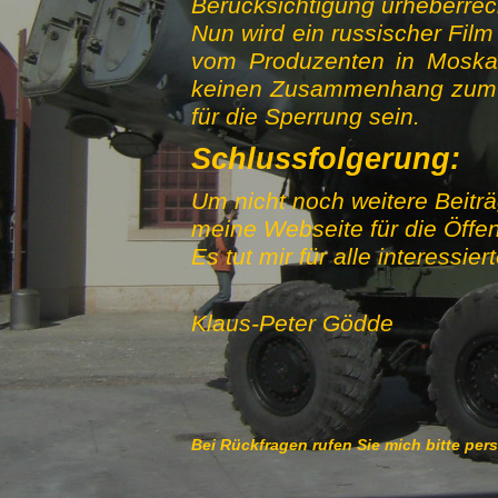
Berücksichtigung urheberrec
Nun wird ein russischer Film
vom Produzenten in Moska
keinen Zusammenhang zum Ur
für die Sperrung sein.
Schlussfolgerung:
Um nicht noch weitere Beitr
meine Webseite für die Öffent
Es tut mir für alle interessi
Klaus-Peter Gödde
Bei Rückfragen rufen Sie mich bitte per