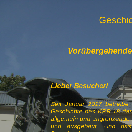
Geschic
Vorübergehende S
Lieber Besucher!
Seit Januar 2017 betreibe 
Geschichte des KRR-18 darg
allgemein und angrenzende B
und ausgebaut. Und das a