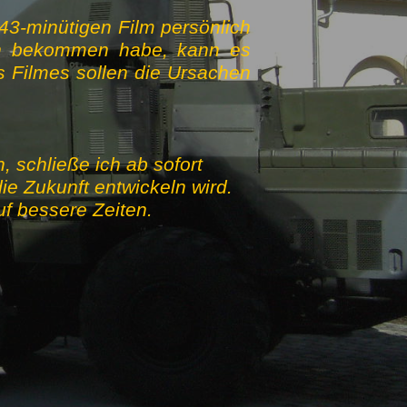
 43-minütigen Film persönlich
en bekommen habe, kann es
 Filmes sollen die Ursachen
 schließe ich ab sofort
ie Zukunft entwickeln wird.
auf bessere Zeiten.