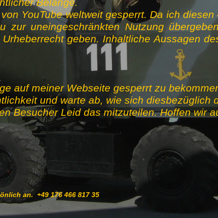
htlicher Belange.
 von YouTube weltweit gesperrt. Da ich diesen
u zur uneingeschränkten Nutzung übergeb
heberrecht geben. Inhaltliche Aussagen des
äge auf meiner Webseite gesperrt zu bekommen,
lichkeit und warte ab, wie sich diesbezüglich d
erten Besucher Leid das mitzuteilen. Hoffen wir 
sönlich an. +49 176 466 817 35