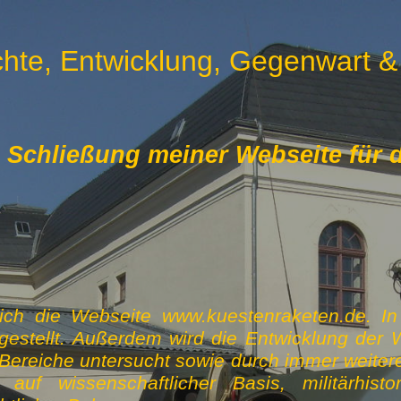
hte, Entwicklung, Gegenwart &
chließung meiner Webseite für di
ich die Webseite www.kuestenraketen.de. In I
estellt. Außerdem wird die Entwicklung der 
ereiche untersucht sowie durch immer weiter
uf wissenschaftlicher Basis, militärhisto