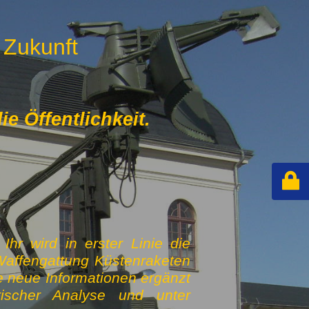
 Zukunft
e Öffentlichkeit.
hr wird in erster Linie die
Waffengattung Küstenraketen
e neue Informationen ergänzt
rischer Analyse und unter