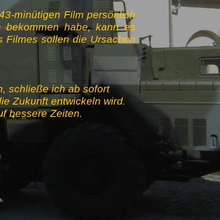
 43-minütigen Film persönlich
en bekommen habe, kann es
 Filmes sollen die Ursachen
 schließe ich ab sofort
ie Zukunft entwickeln wird.
auf bessere Zeiten.