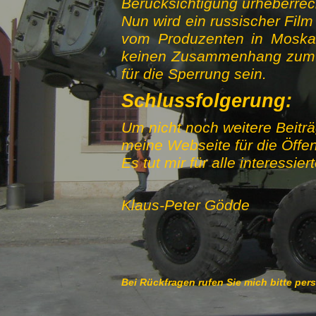
Berücksichtigung urheberrec
Nun wird ein russischer Film
vom Produzenten in Moska
keinen Zusammenhang zum Ur
für die Sperrung sein.
Schlussfolgerung:
Um nicht noch weitere Beitr
meine Webseite für die Öffent
Es tut mir für alle interessi
Klaus-Peter Gödde
Bei Rückfragen rufen Sie mich bitte per