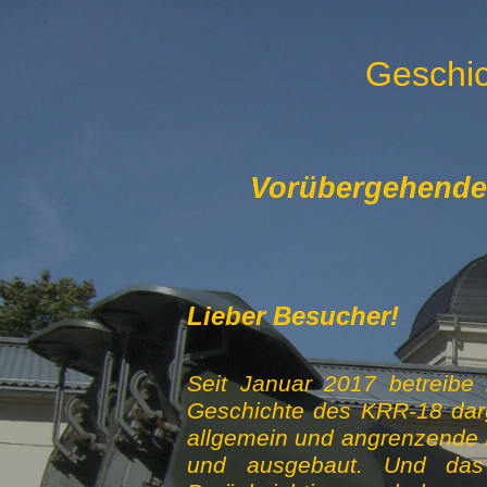
Geschic
Vorübergehende S
Lieber Besucher!
Seit Januar 2017 betreibe 
Geschichte des KRR-18 darg
allgemein und angrenzende B
und ausgebaut. Und das a