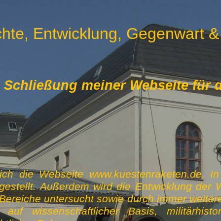
hte, Entwicklung, Gegenwart &
chließung meiner Webseite für di
ich die Webseite www.kuestenraketen.de. In I
estellt. Außerdem wird die Entwicklung der 
ereiche untersucht sowie durch immer weiter
uf wissenschaftlicher Basis, militärhisto