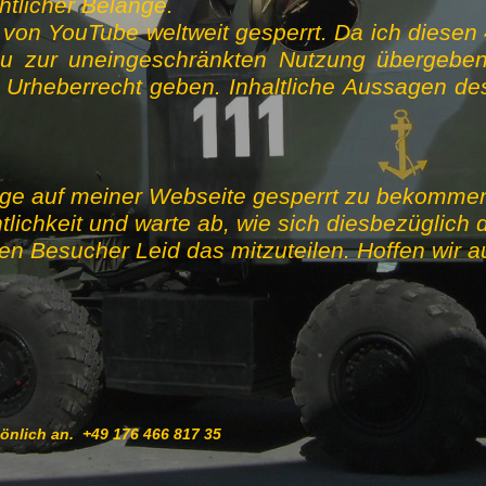
htlicher Belange.
 von YouTube weltweit gesperrt. Da ich diesen
u zur uneingeschränkten Nutzung übergeb
heberrecht geben. Inhaltliche Aussagen des
äge auf meiner Webseite gesperrt zu bekommen,
lichkeit und warte ab, wie sich diesbezüglich d
erten Besucher Leid das mitzuteilen. Hoffen wir 
sönlich an. +49 176 466 817 35