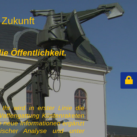
 Zukunft
e Öffentlichkeit.
hr wird in erster Linie die
Waffengattung Küstenraketen
e neue Informationen ergänzt
rischer Analyse und unter