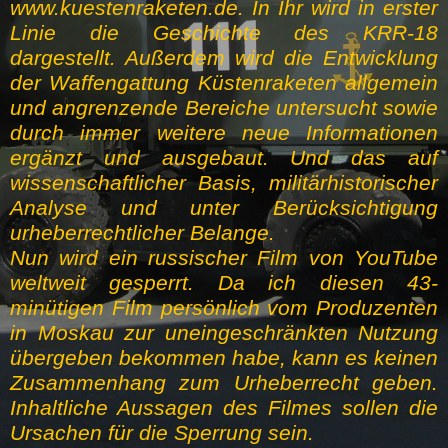
www.kuestenraketen.de. In Ihr wird in erster
Linie die Geschichte des KRR-18
dargestellt. Außerdem wird die Entwicklung
der Waffengattung Küstenraketen allgemein
und angrenzende Bereiche untersucht sowie
durch immer weitere neue Informationen
ergänzt und ausgebaut. Und das auf
wissenschaftlicher Basis, militärhistorischer
Analyse und unter Berücksichtigung
urheberrechtlicher Belange.
Nun wird ein russischer Film von YouTube
weltweit gesperrt. Da ich diesen 43-
minütigen Film persönlich vom Produzenten
in Moskau zur uneingeschränkten Nutzung
übergeben bekommen habe, kann es keinen
Zusammenhang zum Urheberrecht geben.
Inhaltliche Aussagen des Filmes sollen die
Ursachen für die Sperrung sein.