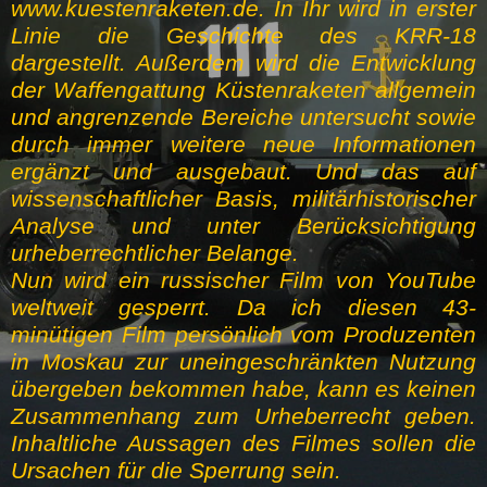
www.kuestenraketen.de. In Ihr wird in erster
Linie die Geschichte des KRR-18
dargestellt. Außerdem wird die Entwicklung
der Waffengattung Küstenraketen allgemein
und angrenzende Bereiche untersucht sowie
durch immer weitere neue Informationen
ergänzt und ausgebaut. Und das auf
wissenschaftlicher Basis, militärhistorischer
Analyse und unter Berücksichtigung
urheberrechtlicher Belange.
Nun wird ein russischer Film von YouTube
weltweit gesperrt. Da ich diesen 43-
minütigen Film persönlich vom Produzenten
in Moskau zur uneingeschränkten Nutzung
übergeben bekommen habe, kann es keinen
Zusammenhang zum Urheberrecht geben.
Inhaltliche Aussagen des Filmes sollen die
Ursachen für die Sperrung sein.