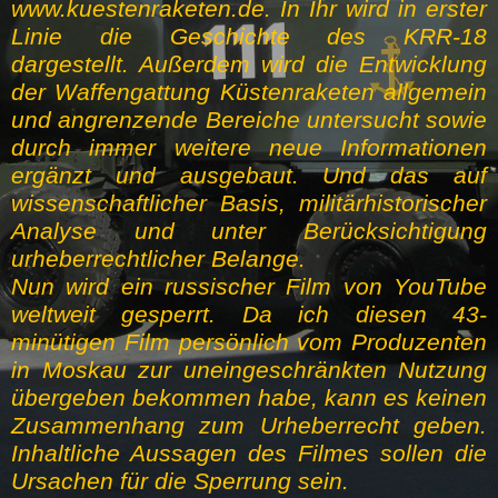
www.kuestenraketen.de. In Ihr wird in erster
Linie die Geschichte des KRR-18
dargestellt. Außerdem wird die Entwicklung
der Waffengattung Küstenraketen allgemein
und angrenzende Bereiche untersucht sowie
durch immer weitere neue Informationen
ergänzt und ausgebaut. Und das auf
wissenschaftlicher Basis, militärhistorischer
Analyse und unter Berücksichtigung
urheberrechtlicher Belange.
Nun wird ein russischer Film von YouTube
weltweit gesperrt. Da ich diesen 43-
minütigen Film persönlich vom Produzenten
in Moskau zur uneingeschränkten Nutzung
übergeben bekommen habe, kann es keinen
Zusammenhang zum Urheberrecht geben.
Inhaltliche Aussagen des Filmes sollen die
Ursachen für die Sperrung sein.