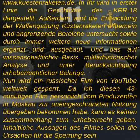
www.kuestenraketen.de. In Ihr wird in erster
Linie die Geschichte des KRR-18
dargestellt. Außerdem wird die Entwicklung
der Waffengattung Küstenraketen allgemein
und angrenzende Bereiche untersucht sowie
durch immer weitere neue Informationen
ergänzt und ausgebaut. Und das auf
wissenschaftlicher Basis, militärhistorischer
Analyse und unter Berücksichtigung
urheberrechtlicher Belange.
Nun wird ein russischer Film von YouTube
weltweit gesperrt. Da ich diesen 43-
minütigen Film persönlich vom Produzenten
in Moskau zur uneingeschränkten Nutzung
übergeben bekommen habe, kann es keinen
Zusammenhang zum Urheberrecht geben.
Inhaltliche Aussagen des Filmes sollen die
Ursachen für die Sperrung sein.