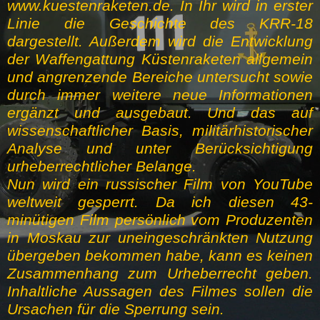
www.kuestenraketen.de. In Ihr wird in erster
Linie die Geschichte des KRR-18
dargestellt. Außerdem wird die Entwicklung
der Waffengattung Küstenraketen allgemein
und angrenzende Bereiche untersucht sowie
durch immer weitere neue Informationen
ergänzt und ausgebaut. Und das auf
wissenschaftlicher Basis, militärhistorischer
Analyse und unter Berücksichtigung
urheberrechtlicher Belange.
Nun wird ein russischer Film von YouTube
weltweit gesperrt. Da ich diesen 43-
minütigen Film persönlich vom Produzenten
in Moskau zur uneingeschränkten Nutzung
übergeben bekommen habe, kann es keinen
Zusammenhang zum Urheberrecht geben.
Inhaltliche Aussagen des Filmes sollen die
Ursachen für die Sperrung sein.