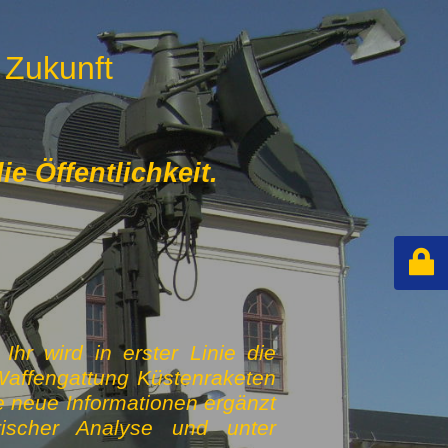
 Zukunft
e Öffentlichkeit.
hr wird in erster Linie die
Waffengattung Küstenraketen
e neue Informationen ergänzt
rischer Analyse und unter