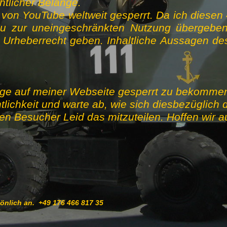
htlicher Belange.
 von YouTube weltweit gesperrt. Da ich diesen
u zur uneingeschränkten Nutzung übergeb
heberrecht geben. Inhaltliche Aussagen des
äge auf meiner Webseite gesperrt zu bekommen,
lichkeit und warte ab, wie sich diesbezüglich d
erten Besucher Leid das mitzuteilen. Hoffen wir 
sönlich an. +49 176 466 817 35