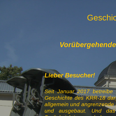
Geschic
Vorübergehende S
Lieber Besucher!
Seit Januar 2017 betreibe 
Geschichte des KRR-18 darg
allgemein und angrenzende B
und ausgebaut. Und das a