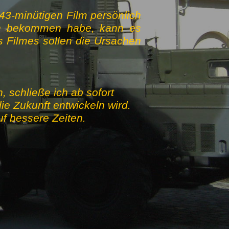
 43-minütigen Film persönlich
en bekommen habe, kann es
 Filmes sollen die Ursachen
 schließe ich ab sofort
ie Zukunft entwickeln wird.
auf bessere Zeiten.