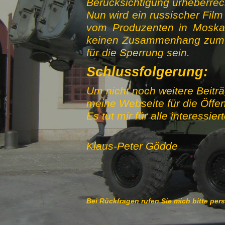
Berücksichtigung urheberrec
Nun wird ein russischer Film
vom Produzenten in Moska
keinen Zusammenhang zum Ur
für die Sperrung sein.
Schlussfolgerung:
Um nicht noch weitere Beitr
meine Webseite für die Öffent
Es tut mir für alle interessi
Klaus-Peter Gödde
Bei Rückfragen rufen Sie mich bitte per