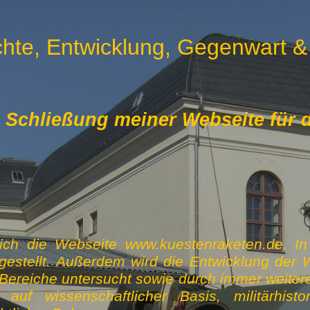
hte, Entwicklung, Gegenwart &
chließung meiner Webseite für di
ich die Webseite www.kuestenraketen.de. In I
estellt. Außerdem wird die Entwicklung der 
ereiche untersucht sowie durch immer weiter
uf wissenschaftlicher Basis, militärhisto