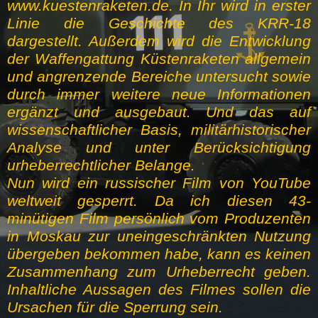
www.kuestenraketen.de. In Ihr wird in erster
Linie die Geschichte des KRR-18
dargestellt. Außerdem wird die Entwicklung
der Waffengattung Küstenraketen allgemein
und angrenzende Bereiche untersucht sowie
durch immer weitere neue Informationen
ergänzt und ausgebaut. Und das auf
wissenschaftlicher Basis, militärhistorischer
Analyse und unter Berücksichtigung
urheberrechtlicher Belange.
Nun wird ein russischer Film von YouTube
weltweit gesperrt. Da ich diesen 43-
minütigen Film persönlich vom Produzenten
in Moskau zur uneingeschränkten Nutzung
übergeben bekommen habe, kann es keinen
Zusammenhang zum Urheberrecht geben.
Inhaltliche Aussagen des Filmes sollen die
Ursachen für die Sperrung sein.