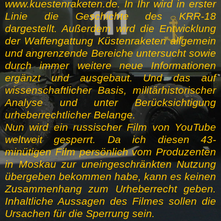
www.kuestenraketen.de. In Ihr wird in erster
Linie die Geschichte des KRR-18
dargestellt. Außerdem wird die Entwicklung
der Waffengattung Küstenraketen allgemein
und angrenzende Bereiche untersucht sowie
durch immer weitere neue Informationen
ergänzt und ausgebaut. Und das auf
wissenschaftlicher Basis, militärhistorischer
Analyse und unter Berücksichtigung
urheberrechtlicher Belange.
Nun wird ein russischer Film von YouTube
weltweit gesperrt. Da ich diesen 43-
minütigen Film persönlich vom Produzenten
in Moskau zur uneingeschränkten Nutzung
übergeben bekommen habe, kann es keinen
Zusammenhang zum Urheberrecht geben.
Inhaltliche Aussagen des Filmes sollen die
Ursachen für die Sperrung sein.