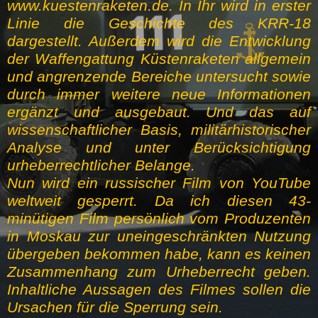
www.kuestenraketen.de. In Ihr wird in erster
Linie die Geschichte des KRR-18
dargestellt. Außerdem wird die Entwicklung
der Waffengattung Küstenraketen allgemein
und angrenzende Bereiche untersucht sowie
durch immer weitere neue Informationen
ergänzt und ausgebaut. Und das auf
wissenschaftlicher Basis, militärhistorischer
Analyse und unter Berücksichtigung
urheberrechtlicher Belange.
Nun wird ein russischer Film von YouTube
weltweit gesperrt. Da ich diesen 43-
minütigen Film persönlich vom Produzenten
in Moskau zur uneingeschränkten Nutzung
übergeben bekommen habe, kann es keinen
Zusammenhang zum Urheberrecht geben.
Inhaltliche Aussagen des Filmes sollen die
Ursachen für die Sperrung sein.