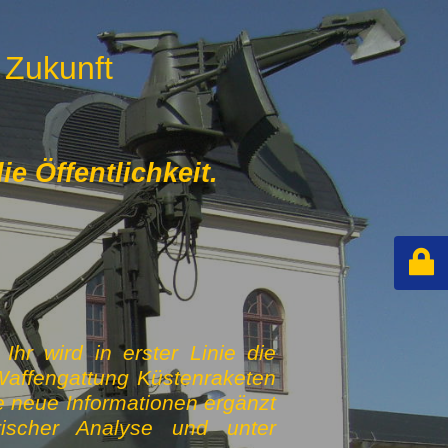
 Zukunft
e Öffentlichkeit.
hr wird in erster Linie die
Waffengattung Küstenraketen
e neue Informationen ergänzt
rischer Analyse und unter