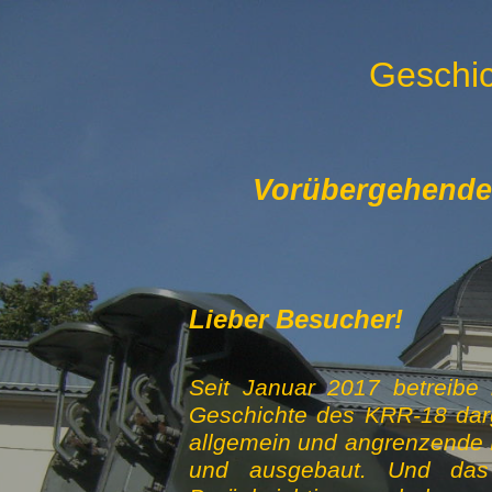
Geschic
Vorübergehende S
Lieber Besucher!
Seit Januar 2017 betreibe 
Geschichte des KRR-18 darg
allgemein und angrenzende B
und ausgebaut. Und das a