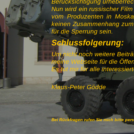
Berücksichtigung urheberrec
Nun wird ein russischer Film
vom Produzenten in Moska
keinen Zusammenhang zum Ur
für die Sperrung sein.
Schlussfolgerung:
Um nicht noch weitere Beitr
meine Webseite für die Öffent
Es tut mir für alle interessi
Klaus-Peter Gödde
Bei Rückfragen rufen Sie mich bitte per