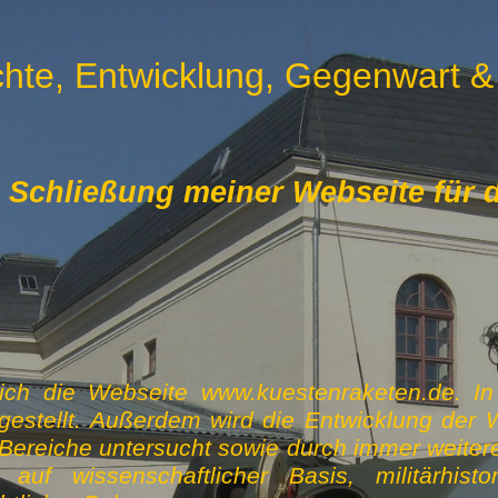
hte, Entwicklung, Gegenwart &
chließung meiner Webseite für di
ich die Webseite www.kuestenraketen.de. In I
estellt. Außerdem wird die Entwicklung der 
ereiche untersucht sowie durch immer weiter
uf wissenschaftlicher Basis, militärhisto