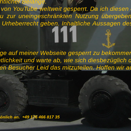
htlicher Belange.
 von YouTube weltweit gesperrt. Da ich diesen
u zur uneingeschränkten Nutzung übergeb
heberrecht geben. Inhaltliche Aussagen des
äge auf meiner Webseite gesperrt zu bekommen,
lichkeit und warte ab, wie sich diesbezüglich d
erten Besucher Leid das mitzuteilen. Hoffen wir 
sönlich an. +49 176 466 817 35