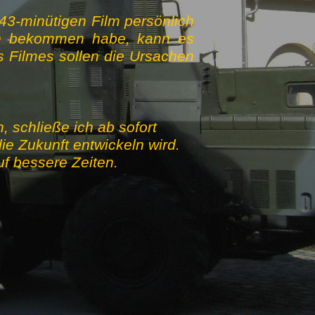
 43-minütigen Film persönlich
en bekommen habe, kann es
 Filmes sollen die Ursachen
 schließe ich ab sofort
ie Zukunft entwickeln wird.
auf bessere Zeiten.