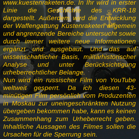
www.kuestenraketen.de. In Ihr wird in erster
Linie die Geschichte des KRR-18
dargestellt. Außerdem wird die Entwicklung
der Waffengattung Küstenraketen allgemein
und angrenzende Bereiche untersucht sowie
durch immer weitere neue Informationen
ergänzt und ausgebaut. Und das auf
wissenschaftlicher Basis, militärhistorischer
Analyse und unter Berücksichtigung
urheberrechtlicher Belange.
Nun wird ein russischer Film von YouTube
weltweit gesperrt. Da ich diesen 43-
minütigen Film persönlich vom Produzenten
in Moskau zur uneingeschränkten Nutzung
übergeben bekommen habe, kann es keinen
Zusammenhang zum Urheberrecht geben.
Inhaltliche Aussagen des Filmes sollen die
Ursachen für die Sperrung sein.