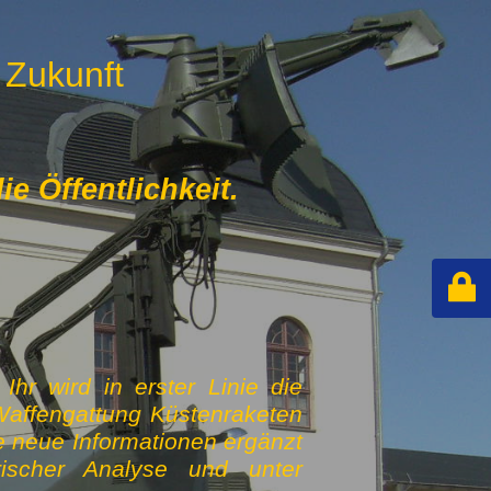
 Zukunft
e Öffentlichkeit.
hr wird in erster Linie die
Waffengattung Küstenraketen
e neue Informationen ergänzt
rischer Analyse und unter