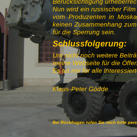
Berücksichtigung urheberrec
Nun wird ein russischer Film
vom Produzenten in Moska
keinen Zusammenhang zum Ur
für die Sperrung sein.
Schlussfolgerung:
Um nicht noch weitere Beitr
meine Webseite für die Öffent
Es tut mir für alle interessi
Klaus-Peter Gödde
Bei Rückfragen rufen Sie mich bitte per