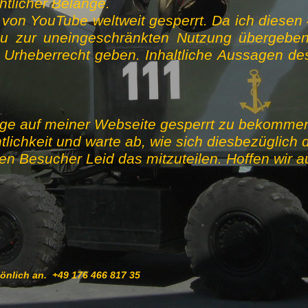
htlicher Belange.
 von YouTube weltweit gesperrt. Da ich diesen
u zur uneingeschränkten Nutzung übergeb
heberrecht geben. Inhaltliche Aussagen des
äge auf meiner Webseite gesperrt zu bekommen,
lichkeit und warte ab, wie sich diesbezüglich d
erten Besucher Leid das mitzuteilen. Hoffen wir 
sönlich an. +49 176 466 817 35