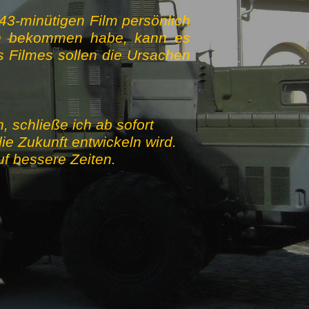
 43-minütigen Film persönlich
en bekommen habe, kann es
 Filmes sollen die Ursachen
 schließe ich ab sofort
ie Zukunft entwickeln wird.
auf bessere Zeiten.