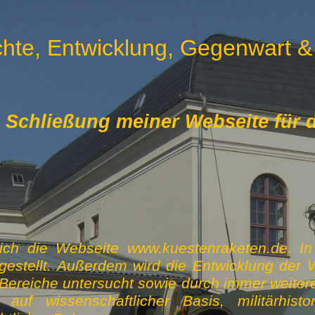
hte, Entwicklung, Gegenwart &
chließung meiner Webseite für di
ich die Webseite www.kuestenraketen.de. In I
estellt. Außerdem wird die Entwicklung der 
ereiche untersucht sowie durch immer weiter
uf wissenschaftlicher Basis, militärhisto