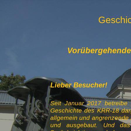
Geschic
Vorübergehende S
Lieber Besucher!
Seit Januar 2017 betreibe 
Geschichte des KRR-18 darg
allgemein und angrenzende B
und ausgebaut. Und das a