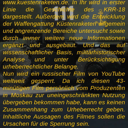
www.kuestenraketen.de. In Ihr wird in erster
Linie die Geschichte des KRR-18
dargestellt. Außerdem wird die Entwicklung
der Waffengattung Küstenraketen allgemein
und angrenzende Bereiche untersucht sowie
durch immer weitere neue Informationen
ergänzt und ausgebaut. Und das auf
wissenschaftlicher Basis, militärhistorischer
Analyse und unter Berücksichtigung
urheberrechtlicher Belange.
Nun wird ein russischer Film von YouTube
weltweit gesperrt. Da ich diesen 43-
minütigen Film persönlich vom Produzenten
in Moskau zur uneingeschränkten Nutzung
übergeben bekommen habe, kann es keinen
Zusammenhang zum Urheberrecht geben.
Inhaltliche Aussagen des Filmes sollen die
Ursachen für die Sperrung sein.