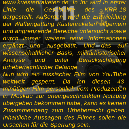
www.kuestenraketen.de. In Ihr wird in erster
Linie die Geschichte des KRR-18
dargestellt. Außerdem wird die Entwicklung
der Waffengattung Küstenraketen allgemein
und angrenzende Bereiche untersucht sowie
durch immer weitere neue Informationen
ergänzt und ausgebaut. Und das auf
wissenschaftlicher Basis, militärhistorischer
Analyse und unter Berücksichtigung
urheberrechtlicher Belange.
Nun wird ein russischer Film von YouTube
weltweit gesperrt. Da ich diesen 43-
minütigen Film persönlich vom Produzenten
in Moskau zur uneingeschränkten Nutzung
übergeben bekommen habe, kann es keinen
Zusammenhang zum Urheberrecht geben.
Inhaltliche Aussagen des Filmes sollen die
Ursachen für die Sperrung sein.