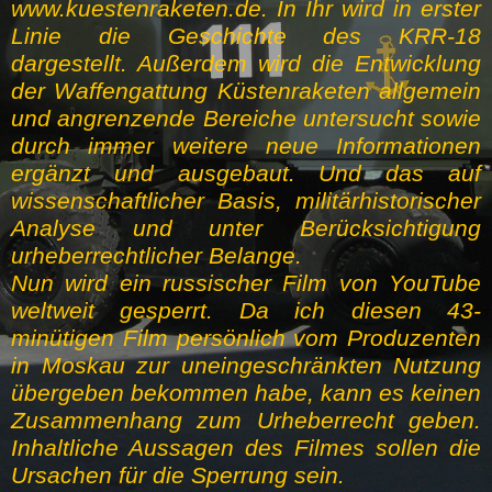
www.kuestenraketen.de. In Ihr wird in erster
Linie die Geschichte des KRR-18
dargestellt. Außerdem wird die Entwicklung
der Waffengattung Küstenraketen allgemein
und angrenzende Bereiche untersucht sowie
durch immer weitere neue Informationen
ergänzt und ausgebaut. Und das auf
wissenschaftlicher Basis, militärhistorischer
Analyse und unter Berücksichtigung
urheberrechtlicher Belange.
Nun wird ein russischer Film von YouTube
weltweit gesperrt. Da ich diesen 43-
minütigen Film persönlich vom Produzenten
in Moskau zur uneingeschränkten Nutzung
übergeben bekommen habe, kann es keinen
Zusammenhang zum Urheberrecht geben.
Inhaltliche Aussagen des Filmes sollen die
Ursachen für die Sperrung sein.