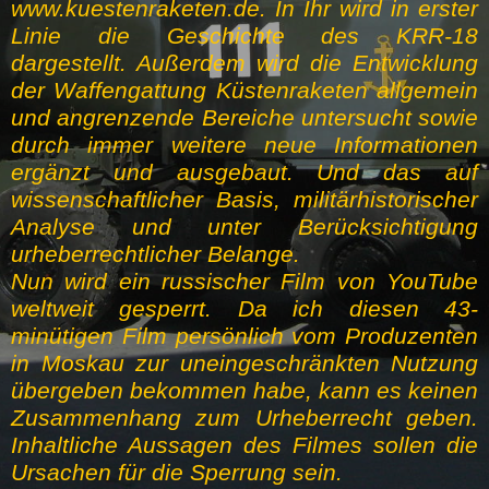
www.kuestenraketen.de. In Ihr wird in erster
Linie die Geschichte des KRR-18
dargestellt. Außerdem wird die Entwicklung
der Waffengattung Küstenraketen allgemein
und angrenzende Bereiche untersucht sowie
durch immer weitere neue Informationen
ergänzt und ausgebaut. Und das auf
wissenschaftlicher Basis, militärhistorischer
Analyse und unter Berücksichtigung
urheberrechtlicher Belange.
Nun wird ein russischer Film von YouTube
weltweit gesperrt. Da ich diesen 43-
minütigen Film persönlich vom Produzenten
in Moskau zur uneingeschränkten Nutzung
übergeben bekommen habe, kann es keinen
Zusammenhang zum Urheberrecht geben.
Inhaltliche Aussagen des Filmes sollen die
Ursachen für die Sperrung sein.