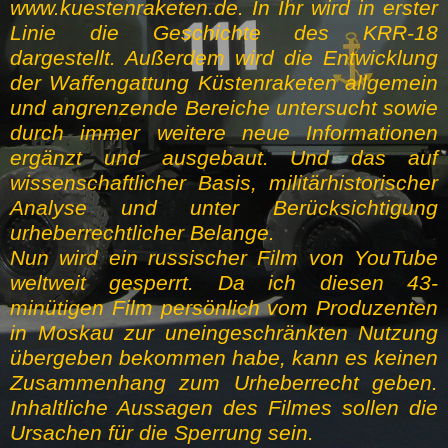
www.kuestenraketen.de. In Ihr wird in erster
Linie die Geschichte des KRR-18
dargestellt. Außerdem wird die Entwicklung
der Waffengattung Küstenraketen allgemein
und angrenzende Bereiche untersucht sowie
durch immer weitere neue Informationen
ergänzt und ausgebaut. Und das auf
wissenschaftlicher Basis, militärhistorischer
Analyse und unter Berücksichtigung
urheberrechtlicher Belange.
Nun wird ein russischer Film von YouTube
weltweit gesperrt. Da ich diesen 43-
minütigen Film persönlich vom Produzenten
in Moskau zur uneingeschränkten Nutzung
übergeben bekommen habe, kann es keinen
Zusammenhang zum Urheberrecht geben.
Inhaltliche Aussagen des Filmes sollen die
Ursachen für die Sperrung sein.