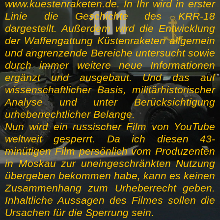
www.kuestenraketen.de. In Ihr wird in erster
Linie die Geschichte des KRR-18
dargestellt. Außerdem wird die Entwicklung
der Waffengattung Küstenraketen allgemein
und angrenzende Bereiche untersucht sowie
durch immer weitere neue Informationen
ergänzt und ausgebaut. Und das auf
wissenschaftlicher Basis, militärhistorischer
Analyse und unter Berücksichtigung
urheberrechtlicher Belange.
Nun wird ein russischer Film von YouTube
weltweit gesperrt. Da ich diesen 43-
minütigen Film persönlich vom Produzenten
in Moskau zur uneingeschränkten Nutzung
übergeben bekommen habe, kann es keinen
Zusammenhang zum Urheberrecht geben.
Inhaltliche Aussagen des Filmes sollen die
Ursachen für die Sperrung sein.