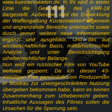
www.kuestenraketen.de. In Ihr wird in erster
Linie die Geschichte des KRR-18
dargestellt. Außerdem wird die Entwicklung
der Waffengattung Küstenraketen allgemein
und angrenzende Bereiche untersucht sowie
durch immer weitere neue Informationen
ergänzt und ausgebaut. Und das auf
wissenschaftlicher Basis, militärhistorischer
Analyse und unter Berücksichtigung
urheberrechtlicher Belange.
Nun wird ein russischer Film von YouTube
weltweit gesperrt. Da ich diesen 43-
minütigen Film persönlich vom Produzenten
in Moskau zur uneingeschränkten Nutzung
übergeben bekommen habe, kann es keinen
Zusammenhang zum Urheberrecht geben.
Inhaltliche Aussagen des Filmes sollen die
Ursachen für die Sperrung sein.