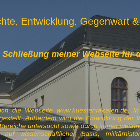
hte, Entwicklung, Gegenwart &
chließung meiner Webseite für di
ich die Webseite www.kuestenraketen.de. In I
estellt. Außerdem wird die Entwicklung der 
ereiche untersucht sowie durch immer weiter
uf wissenschaftlicher Basis, militärhisto