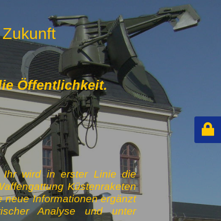
 Zukunft
e Öffentlichkeit.
hr wird in erster Linie die
Waffengattung Küstenraketen
e neue Informationen ergänzt
rischer Analyse und unter