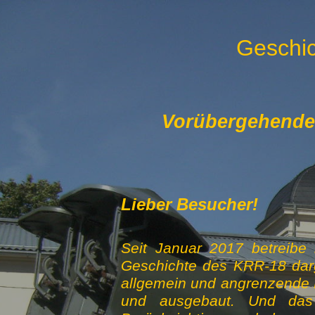
Geschic
Vorübergehende S
Lieber Besucher!
Seit Januar 2017 betreibe 
Geschichte des KRR-18 darg
allgemein und angrenzende B
und ausgebaut. Und das a