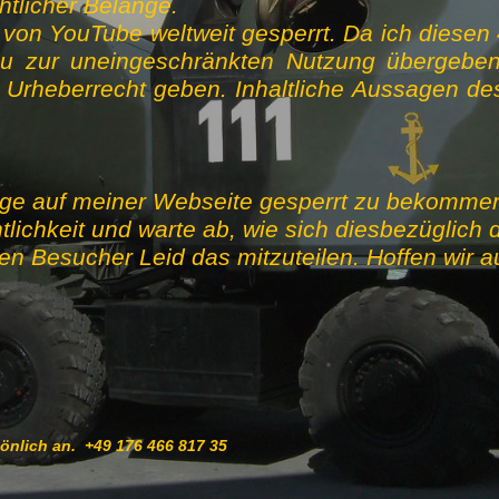
htlicher Belange.
 von YouTube weltweit gesperrt. Da ich diesen
u zur uneingeschränkten Nutzung übergeb
heberrecht geben. Inhaltliche Aussagen des
äge auf meiner Webseite gesperrt zu bekommen,
lichkeit und warte ab, wie sich diesbezüglich d
erten Besucher Leid das mitzuteilen. Hoffen wir 
sönlich an. +49 176 466 817 35