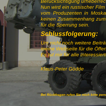
Berücksichtigung urheberrec
Nun wird ein russischer Film
vom Produzenten in Moska
keinen Zusammenhang zum Ur
für die Sperrung sein.
Schlussfolgerung:
Um nicht noch weitere Beitr
meine Webseite für die Öffent
Es tut mir für alle interessi
Klaus-Peter Gödde
Bei Rückfragen rufen Sie mich bitte per