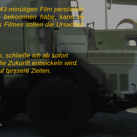
 43-minütigen Film persönlich
en bekommen habe, kann es
 Filmes sollen die Ursachen
 schließe ich ab sofort
ie Zukunft entwickeln wird.
auf bessere Zeiten.